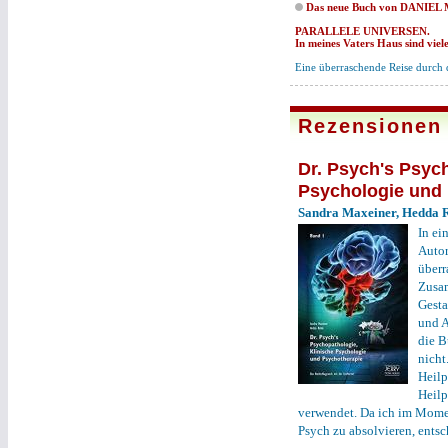
Das neue Buch von DANIE
PARALLELE UNIVERSEN.
In meines Vaters Haus sind vie
Eine überraschende Reise durch 
Rezensionen
Dr. Psych's Psyc
Psychologie und 
Sandra Maxeiner, Hedda 
In ei
Autor
überr
Zusam
Gesta
und A
die B
nicht
Heilp
Heilp
verwendet. Da ich im Momen
Psych zu absolvieren, entsc