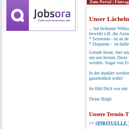
Zum Portal
|
Eintrag
Christusbewusstsein
CM-Therapie
Coaching
CQM
Unser Lächeln
D
Darshan
Deeksha
... hat heilsame Wirku
Delphine
bewirkt z.B. die Aus
Drachen
Drogenberatung
* Serotonin -
ist an d
Dualseelen
* Dopamin -
ist dafü
Dämonen-Füttern
E
Gerade heute, hier und
Edelsteine
um uns herum. Denn Du
EFT
ELPH
werden. Sogar von F
Energie-Arbeit
Engel
Enneagramm
In der dunkler werden
Entspannung
ganzheitlich wirkt!
Erlösung
Ernährungs-
beratung
So fühl Dich von mir 
Esoterikladen
Essenz-Arbeit
Essenzen
Deine Birgit
Evolution
F
Fasten
Feng Shui
Unsere Termin-T
Festivals
Feuerzeremonien
>>
Film
SPIRITUELLE
Finanzen