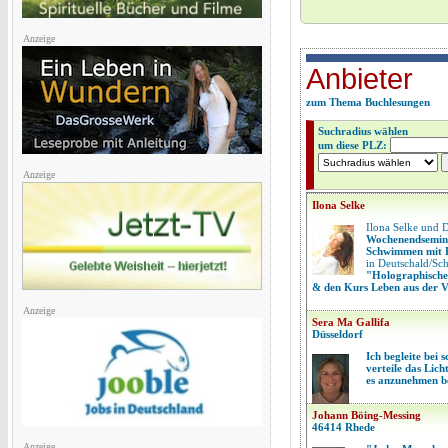
Anzeige
Anbieter
zum Thema Buchlesungen
Suchradius wählen
um diese PLZ:
Anzeige
Ilona Selke
Ilona Selke und D
Wochenendsemi
Schwimmen mit 
in Deutschald/Sch
"Holographische
& den Kurs Leben aus der V
Anzeige
Sera Ma Gallifa
Düsseldorf
Ich begleite bei
verteile das Lich
es anzunehmen be
Johann Böing-Messing
46414 Rhede
Anzeige