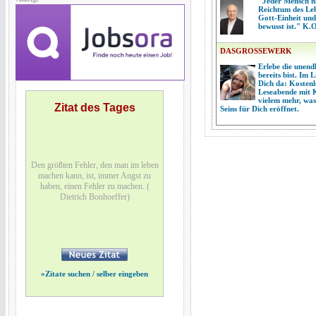
"Jeder Mensch n
Reichtum des Lebe
Gott-Einheit und
bewusst ist." K.
DASGROSSEWERK
Erlebe die unend
bereits bist. Im 
Dich da: Kostenl
Leseabende mit 
vielem mehr, was
Zitat des Tages
Seins für Dich eröffnet.
Den größten Fehler, den man im leben
machen kann, ist, immer Angst zu
haben, einen Fehler zu machen. (
Dietrich Bonhoeffer)
»
Zitate suchen / selber eingeben