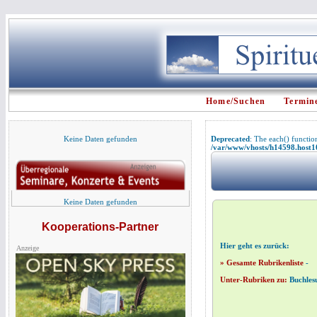
Home/Suchen
Termin
Keine Daten gefunden
Deprecated
: The each() functio
/var/www/vhosts/h14598.host107
Keine Daten gefunden
Kooperations-Partner
Hier geht es zurück:
Anzeige
» Gesamte Rubrikenliste
-
Unter-Rubriken zu:
Buchles