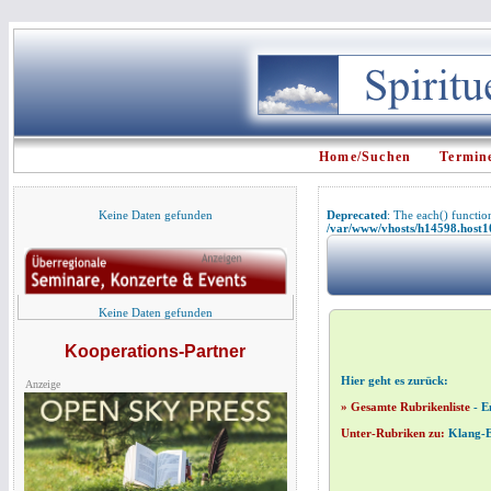
Home/Suchen
Termin
Keine Daten gefunden
Deprecated
: The each() functio
/var/www/vhosts/h14598.host107
Keine Daten gefunden
Kooperations-Partner
Hier geht es zurück:
Anzeige
» Gesamte Rubrikenliste
-
E
Unter-Rubriken zu:
Klang-