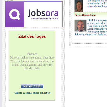
Ich begleite bei
verteile das Licht
anzunehmen berei
Freies Bewusstsein
Einsichten in psy
quantenphysikalis
Hier findest du A
Zeichentechnike
Hintergrundinfor
Selbstregulation und Selbste
Zitat des Tages
Plutarch
Du sollst dich nicht erzürnen über diese
Welt: Sie kümmert sich nicht drum. So
ordne, was da kommt, und du wirst
glücklich sein.
»
Zitate suchen / selber eingeben