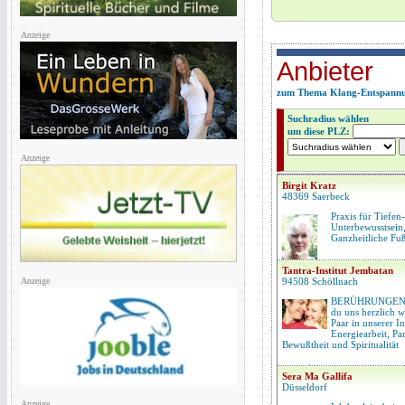
Anzeige
Anbieter
zum Thema Klang-Entspann
Suchradius wählen
um diese PLZ:
Anzeige
Birgit Kratz
48369 Saerbeck
Praxis für Tiefe
Unterbewusstsein
Ganzheitliche Fu
Tantra-Institut Jembatan
Anzeige
94508 Schöllnach
BERÜHRUNGEN 
du uns herzlich w
Paar in unserer I
Energiearbeit, Par
Bewußtheit und Spiritualität
Sera Ma Gallifa
Düsseldorf
Anzeige