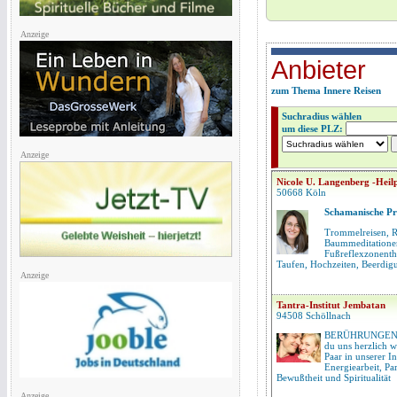
Anzeige
Anbieter
zum Thema Innere Reisen
Suchradius wählen
um diese PLZ:
Anzeige
Nicole U. Langenberg -Heilp
50668 Köln
Schamanische Pr
Trommelreisen, Ri
Baummeditationen
Fußreflexzonenth
Taufen, Hochzeiten, Beerdig
Anzeige
Tantra-Institut Jembatan
94508 Schöllnach
BERÜHRUNGEN 
du uns herzlich w
Paar in unserer I
Energiearbeit, Par
Bewußtheit und Spiritualität
Anzeige