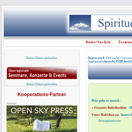
Home/Suchen
Termin
Keine Daten gefunden
Deprecated
: The each() functio
/var/www/vhosts/h14598.host107
Keine Daten gefunden
Kooperations-Partner
Hier geht es zurück:
Anzeige
» Gesamte Rubrikenliste
-
M
Unter-Rubriken zu:
Innere 
Immaginationen