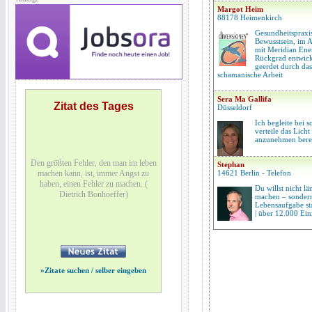
Margot Heim
88178 Heimenkirch
Gesundheitspraxi
Bewusstsein, im A
mit Meridian Ene
Rückgrad entwick
geerdet durch das
schamanische Arbeit
Sera Ma Gallifa
Zitat des Tages
Düsseldorf
Ich begleite bei
verteile das Licht
anzunehmen berei
Den größten Fehler, den man im leben
Stephan
machen kann, ist, immer Angst zu
14621 Berlin - Telefon
haben, einen Fehler zu machen. (
Du willst nicht l
Dietrich Bonhoeffer)
machen – sondern 
Lebensaufgabe sta
| über 12.000 Ein
»
Zitate suchen / selber eingeben