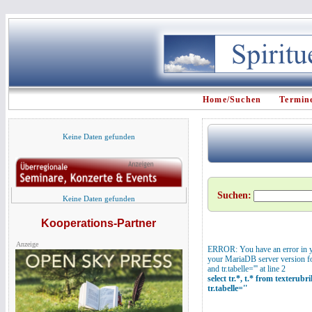
Home/Suchen
Termin
Keine Daten gefunden
Suchen:
Keine Daten gefunden
Kooperations-Partner
Anzeige
ERROR: You have an error in y
your MariaDB server version for 
and tr.tabelle=''' at line 2
select tr.*, t.* from texterubr
tr.tabelle=''