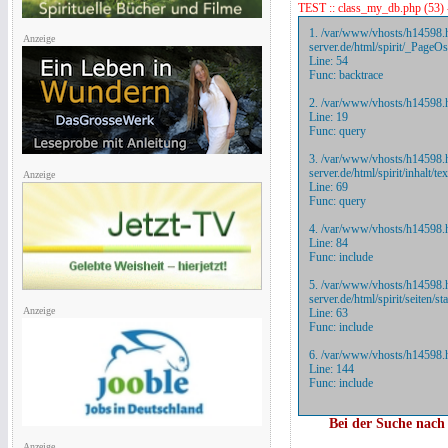
TEST :: class_my_db.php (53) 
1.
/var/www/vhosts/h14598.h
Anzeige
server.de/html/spirit/_Page
Line: 54
Func: backtrace
2.
/var/www/vhosts/h14598.hos
Line: 19
Func: query
3.
/var/www/vhosts/h14598.h
server.de/html/spirit/inhalt/
Anzeige
Line: 69
Func: query
4.
/var/www/vhosts/h14598.hos
Line: 84
Func: include
5.
/var/www/vhosts/h14598.h
server.de/html/spirit/seiten/
Anzeige
Line: 63
Func: include
6.
/var/www/vhosts/h14598.ho
Line: 144
Func: include
Bei der Suche nac
Anzeige