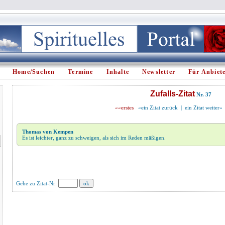
Home/Suchen
Termine
Inhalte
Newsletter
Für Anbiet
Zufalls-Zitat
Nr. 37
««
erstes
«ein Zitat zurück
|
ein Zitat weiter»
Thomas von Kempen
Es ist leichter, ganz zu schweigen, als sich im Reden mäßigen.
Gehe zu Zitat-Nr: