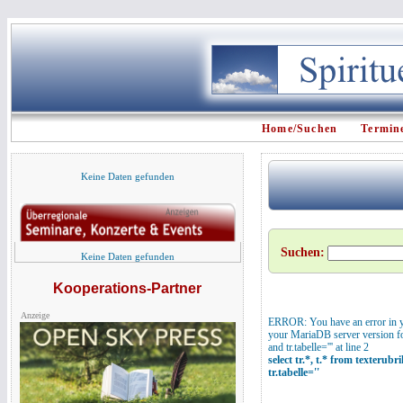
Home/Suchen
Termin
Keine Daten gefunden
Suchen:
Keine Daten gefunden
Kooperations-Partner
Anzeige
ERROR: You have an error in y
your MariaDB server version for 
and tr.tabelle=''' at line 2
select tr.*, t.* from texterubr
tr.tabelle=''