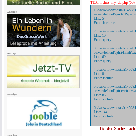
TEST :: class_my_db.php (53) 
1.
/var/www/vhosts/h14598.h
Anzeige
server.de/html/spirit/_Page
Line: 54
Func: backtrace
2.
/var/www/vhosts/h14598.hos
Line: 19
Func: query
3.
/var/www/vhosts/h14598.h
server.de/html/spirit/inhalt/
Anzeige
Line: 69
Func: query
4.
/var/www/vhosts/h14598.hos
Line: 84
Func: include
5.
/var/www/vhosts/h14598.h
server.de/html/spirit/seiten/
Anzeige
Line: 63
Func: include
6.
/var/www/vhosts/h14598.ho
Line: 144
Func: include
Bei der Suche nac
Anzeige