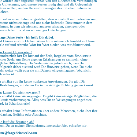
r wurden hier abgesetzt, fernab von den allwissenden Verbindungen
s Universums, weil unsere Seelen mutig sind und die Gelegenheit
tzen wollen, an den Herausforderungen des irdischen Lebens zu
chsen.
r sollen unser Leben so gestalten, dass wir erfüllt und zufrieden sind,
ss uns nichts einengt und uns nichts bedrückt. Dies immer in dem
hmen, in dem wir niemand anderen schaden, einengen oder
ervorteilen. Es ist ein schwieriges Unterfangen.
age Deine Seele - ich helfe Dir dabei.
f Deinen ausdrücklichen Wunsch hin nehme ich Kontakt zu Deiner
ele auf und schreibe Wort für Wort nieder, was mir diktiert wird.
s kannst Du erwarten?
undsätzlich bist Du hier auf der Erde, losgelöst vom Bewusstsein
iner Seele, um Deine eigenen Erfahrungen zu sammeln, ohne
gliche Hilfestellung. Die Seele möchte jedoch auch, dass Du
folgreich dabei bist und wird Dir Hinweise geben, wenn Du nicht
hr weiter weißt oder sie mit Deinem eingeschlagenen Weg nicht
frieden ist.
 erhältst von ihr keine konkreten Anweisungen. Sie gibt Dir
lfestellungen, mit denen Du in die richtige Richtung gehen kannst.
s kannst Du nicht erwarten?
 erhältst keine Weissagungen. Es gibt keine einzige Möglichkeit, die
kunft vorherzusagen. Alles, was Dir an Weissagungen angeboten
rd, ist Scharlatanerie!
 erhältst keine Informationen über andere Menschen, nicht über ihre
danken, Gefühle oder Absichten.
e läuft die Beratung ab?
nn Du an meiner Dienstleistung interessiert bist, schreibe mir:
me@fragedeineseele.com