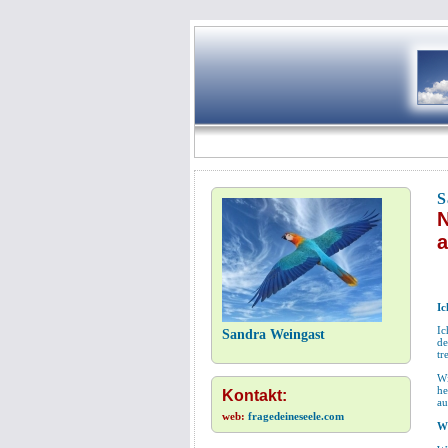
S
N
a
Ic
Ic
Sandra Weingast
de
tr
Wi
he
Kontakt:
au
web:
fragedeineseele.com
Wi