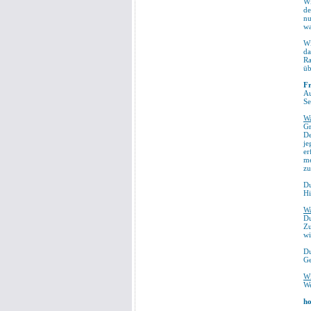
Wi
de
nu
wa
Wi
da
Ra
üb
Fr
Au
Se
Wa
Gr
De
je
er
me
zu
Du
Hi
Wa
Du
Zu
wi
Du
Ge
Wi
We
ho