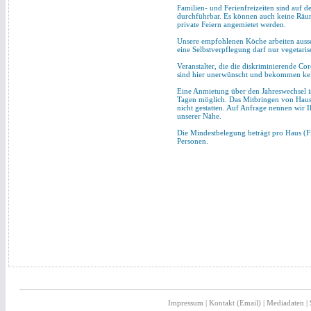
Familien- und Ferienfreizeiten sind auf 
durchführbar. Es können auch keine Räum
private Feiern angemietet werden.
Unsere empfohlenen Köche arbeiten aussch
eine Selbstverpflegung darf nur vegetari
Veranstalter, die die diskriminierende 
sind hier unerwünscht und bekommen kei
Eine Anmietung über den Jahreswechsel is
Tagen möglich. Das Mitbringen von Haust
nicht gestatten. Auf Anfrage nennen wir 
unserer Nähe.
Die Mindestbelegung beträgt pro Haus (F
Personen.
Impressum
|
Kontakt (Email)
|
Mediadaten
|