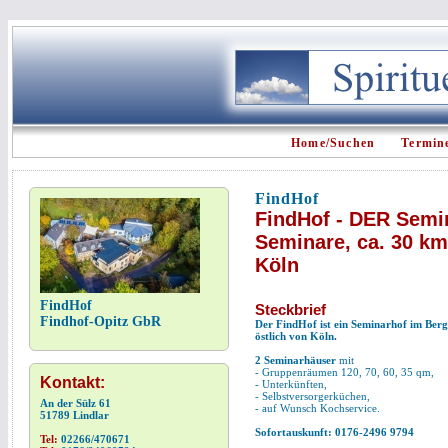
Home/Suchen
Termin
FindHof
FindHof - DER Semin
Seminare, ca. 30 km
Köln
FindHof
Steckbrief
Findhof-Opitz GbR
Der FindHof ist ein Seminarhof im Berg
östlich von Köln.
2 Seminarhäuser
mit
- Gruppenräumen 120, 70, 60, 35 qm,
Kontakt:
- Unterkünften,
- Selbstversorgerküchen,
An der Sülz 61
- auf Wunsch Kochservice.
51789 Lindlar
Sofortauskunft: 0176-2496 9794
Tel:
02266/470671