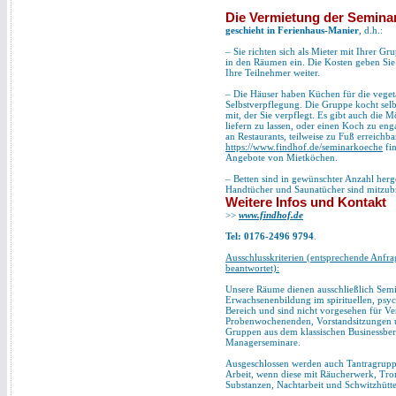
Die Vermietung der Semina
geschieht in Ferienhaus-Manier
, d.h.:
– Sie richten sich als Mieter mit Ihrer 
in den Räumen ein. Die Kosten geben Sie
Ihre Teilnehmer weiter.
– Die Häuser haben Küchen für die veget
Selbstverpflegung. Die Gruppe kocht sel
mit, der Sie verpflegt. Es gibt auch die M
liefern zu lassen, oder einen Koch zu en
an Restaurants, teilweise zu Fuß erreichba
https://www.findhof.de/seminarkoeche
fin
Angebote von Mietköchen.
– Betten sind in gewünschter Anzahl herg
Handtücher und Saunatücher sind mitzub
Weitere Infos und Kontakt
>>
www.findhof.de
Tel: 0176-2496 9794
.
Ausschlusskriterien (entsprechende Anfr
beantwortet):
Unsere Räume dienen ausschließlich Sem
Erwachsenenbildung im spirituellen, psy
Bereich und sind nicht vorgesehen für Ver
Probenwochenenden, Vorstandsitzungen u
Gruppen aus dem klassischen Businessber
Managerseminare.
Ausgeschlossen werden auch Tantragrup
Arbeit, wenn diese mit Räucherwerk, Tr
Substanzen, Nachtarbeit und Schwitzhütte