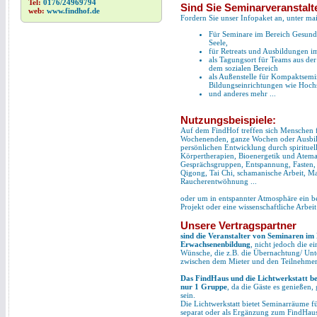
Tel:
0176/24969794
Sind Sie Seminarveranstalt
web:
www.findhof.de
Fordern Sie unser Infopaket an, unter
mai
Für Seminare im Bereich Gesundh
Seele,
für Retreats und Ausbildungen im
als Tagungsort für Teams aus der
dem sozialen Bereich
als Außenstelle für Kompaktsem
Bildungseinrichtungen wie Hochs
und anderes mehr ...
Nutzungsbeispiele:
Auf dem FindHof treffen sich Menschen f
Wochenenden, ganze Wochen oder Ausbil
persönlichen Entwicklung durch spirituell
Körpertherapien, Bioenergetik und Atem
Gesprächsgruppen, Entspannung, Fasten
Qigong, Tai Chi, schamanische Arbeit, Ma
Raucherentwöhnung ...
oder um in entspannter Atmosphäre ein be
Projekt oder eine wissenschaftliche Arbei
Unsere Vertragspartner
sind die Veranstalter von Seminaren im 
Erwachsenenbildung
, nicht jedoch die e
Wünsche, die z.B. die Übernachtung/ Unt
zwischen dem Mieter und den Teilnehmer
Das FindHaus und die Lichtwerkstatt b
nur 1 Gruppe
, da die Gäste es genießen,
sein.
Die Lichtwerkstatt bietet Seminarräume 
separat oder als Ergänzung zum FindHau