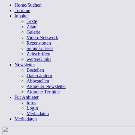
Home/Suchen
Termine
Inhalte
Texte
Zitate
Galerie
Video-Netzwerk
Rezensionen
Seminar-Tests
Zeitschriften
weitereLinks
Newsletter
Bestellen
Daten ändern
Abbestellen
Aktueller Newsletter
Aktuelle Termine
Für Anbieter
Infos
Login
Mediadaten
Mediadaten